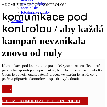
webové stránky
//
KOMUNIKACE POD KONTROLOU
sociální sítě
fotografické služby
komunikace pod
portfolio
kontakt
kontrolou
/ aby každá
kampaň nevznikala
znovu od nuly
Komunikace pod kontrolou je praktický systém pro značky, které
pravidelně spouštějí kampaně, akce, launche nebo sezónní nabídky.
Cílem je vytvořit opakovatelný proces, ve kterém je jasné, co je
potřeba připravit, zkontrolovat, spustit a vyhodnotit.
CHCI MÍT KOMUNIKACI POD KONTROLOU