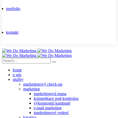
portfolio
kontakt
home
o nás
služby
marketingový check-up
marketing
marketingová mapa
komunikace pod kontrolou
výkonnostní kampaně
e-mail marketing
marketingové vedení
kreativa