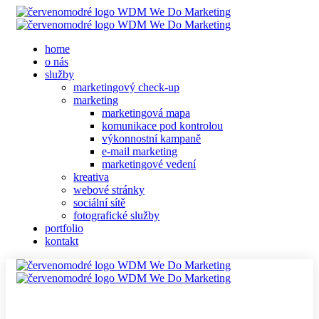
home
o nás
služby
marketingový check-up
marketing
marketingová mapa
komunikace pod kontrolou
výkonnostní kampaně
e-mail marketing
marketingové vedení
kreativa
webové stránky
sociální sítě
fotografické služby
portfolio
kontakt