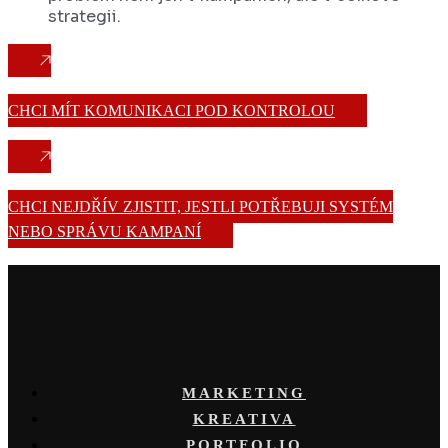
strategii.
CHCI MÍT KOMUNIKACI POD KONTROLOU
CHCI NEJDŘÍV ZJISTIT, JESTLI POTŘEBUJI SYSTÉM
NEBO SPRÁVU KAMPANÍ
MARKETING
KREATIVA
PORTFOLIO