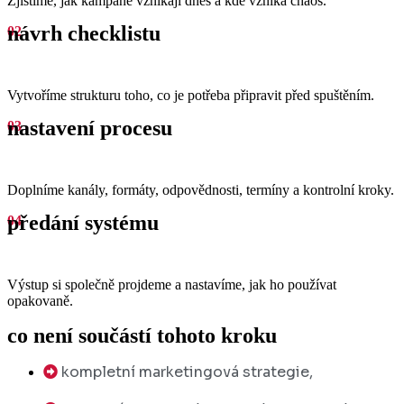
Zjistíme, jak kampaně vznikají dnes a kde vzniká chaos.
návrh checklistu
02
Vytvoříme strukturu toho, co je potřeba připravit před spuštěním.
nastavení procesu
03
Doplníme kanály, formáty, odpovědnosti, termíny a kontrolní kroky.
předání systému
04
Výstup si společně projdeme a nastavíme, jak ho používat
opakovaně.
co není součástí tohoto kroku
kompletní marketingová strategie,