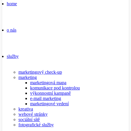
home
o nás
služby
marketingový check-up
marketing
marketingová mapa
komunikace pod kontrolou
výkonnostní kampaně
e-mail marketing
marketingové vedení
kreativa
webové stránky
sociální sítě
fotografické služby