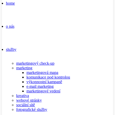
home
o nás
služby
marketingový check-up
marketing
marketingová mapa
komunikace pod kontrolou
výkonnostní kampaně
e-mail marketing
marketingové vedení
kreativa
webové stránky
sociální sítě
fotografické služby