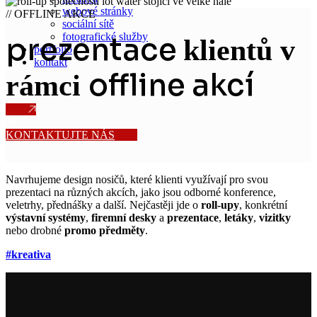
webové stránky
//
OFFLINE AKCE
sociální sítě
fotografické služby
prezentace
klientů v
portfolio
kontakt
offline akcí
rámci
KONTAKTUJTE NÁS
Navrhujeme design nosičů, které klienti využívají pro svou
prezentaci na různých akcích, jako jsou odborné konference,
veletrhy, přednášky a další. Nejčastěji jde o
roll-upy
, konkrétní
výstavní systémy
,
firemní desky
a
prezentace
,
letáky
,
vizitky
nebo drobné
promo předměty
.
#kreativa