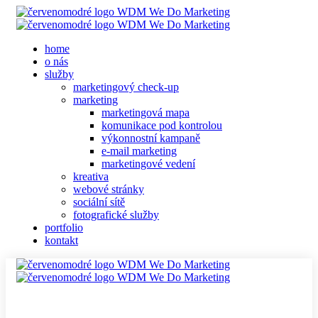
home
o nás
služby
marketingový check-up
marketing
marketingová mapa
komunikace pod kontrolou
výkonnostní kampaně
e-mail marketing
marketingové vedení
kreativa
webové stránky
sociální sítě
fotografické služby
portfolio
kontakt